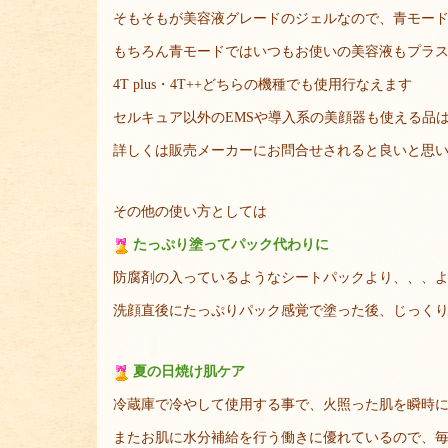
そもそもが美容液グレードのジェルなので、青モー
もちろん青モードではいつもお使いの美容液もプラ
4T plus・4T++どちらの機種でも使用行なえます
セルキュア以外のEMSや導入系の美顔器も使える品
詳しくは販売メーカーにお問合せされると良いと思
その他の使い方としては
たっぷり塗ってパック代わりに
防腐剤の入っているようなシートパックより、、、
洗顔直後にたっぷりパック感覚で塗った後、じっく
夏の日焼け肌ケア
冷蔵庫で冷やして使用する事で、火照った肌を瞬時
またお肌に水分補給を行う働きに優れているので、