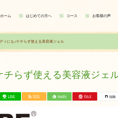
ホーム
はじめての方へ
コース
お客様の声
ディにも♪ケチらず使える美容液ジェル
ケチらず使える美容液ジェ
LINE
RSS
feedly
Pin it
note