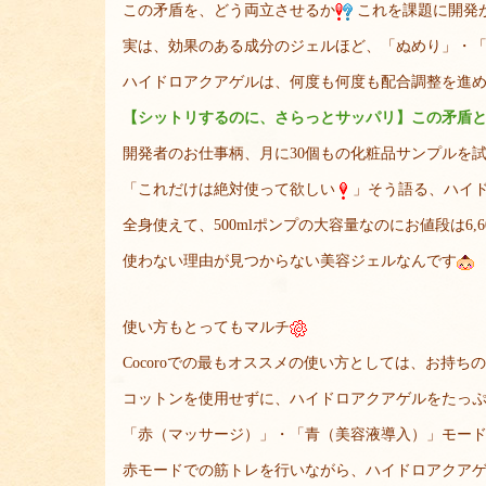
この矛盾を、どう両立させるか
これを課題に開発
実は、効果のある成分のジェルほど、「ぬめり」・「
ハイドロアクアゲルは、何度も何度も配合調整を進
【シットリするのに、さらっとサッパリ】この矛盾
開発者のお仕事柄、月に30個もの化粧品サンプルを
「これだけは絶対使って欲しい
」そう語る、ハイ
全身使えて、500mlポンプの大容量なのにお値段は6,
使わない理由が見つからない美容ジェルなんです
使い方もとってもマルチ
Cocoroでの最もオススメの使い方としては、お持
コットンを使用せずに、ハイドロアクアゲルをたっ
「赤（マッサージ）」・「青（美容液導入）」モー
赤モードでの筋トレを行いながら、ハイドロアクア