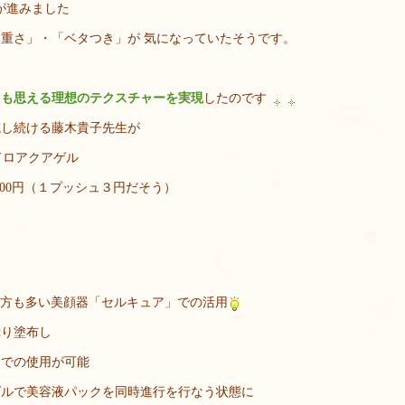
が進みました
重さ」・「ベタつき」が 気になっていたそうです。
め
とも思える理想のテクスチャーを実現
したのです
試し続ける藤木貴子先生が
ドロアクアゲル
600円（１プッシュ３円だそう）
ちの方も多い美顔器「セルキュア」での活用
ぷり塗布し
ドでの使用が可能
ゲルで美容液パックを同時進行を行なう状態に