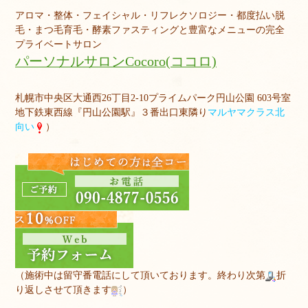
アロマ・整体・フェイシャル・リフレクソロジー・都度払い脱
毛・まつ毛育毛・酵素ファスティングと豊富なメニューの完全
プライベートサロン
パーソナルサロンCocoro(ココロ)
札幌市中央区大通西26丁目2-10プライムパーク円山公園 603号室
地下鉄東西線『円山公園駅』３番出口東隣り
マルヤマクラス北
向い
）
（施術中は留守番電話にして頂いております。終わり次第
折
り返しさせて頂きます
）