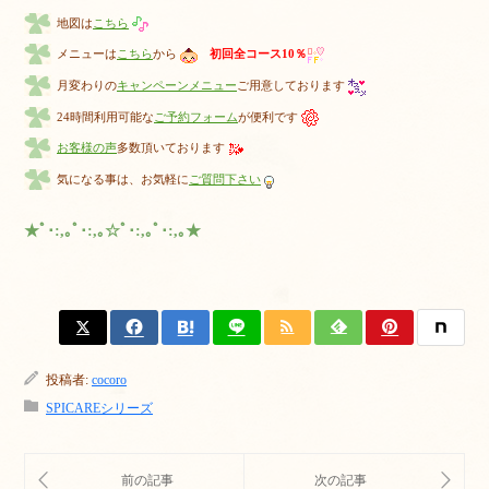
地図は
こちら
メニューは
こちら
から
初回全コース10％
月変わりの
キャンペーンメニュー
ご用意しております
24時間利用可能な
ご予約フォーム
が便利です
お客様の声
多数頂いております
気になる事は、お気軽に
ご質問下さい
★ﾟ･:,｡ﾟ･:,｡☆ﾟ･:,｡ﾟ･:,｡★
投稿者:
cocoro
SPICAREシリーズ