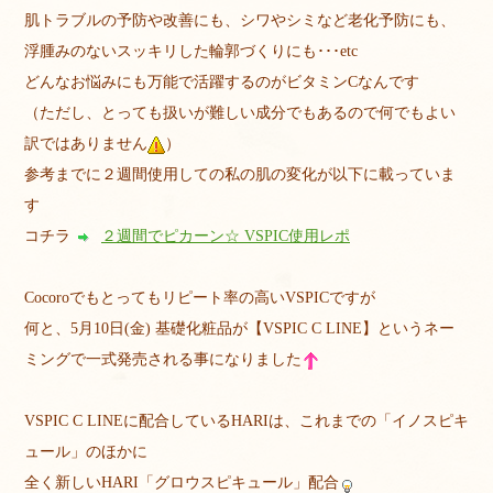
肌トラブルの予防や改善にも、シワやシミなど老化予防にも、
浮腫みのないスッキリした輪郭づくりにも･･･etc
どんなお悩みにも万能で活躍するのがビタミンCなんです
（ただし、とっても扱いが難しい成分でもあるので何でもよい
訳ではありません
）
参考までに２週間使用しての私の肌の変化が以下に載っていま
す
コチラ
２週間でピカーン☆ VSPIC使用レポ
Cocoroでもとってもリピート率の高いVSPICですが
何と、5月10日(金) 基礎化粧品が【VSPIC C LINE】というネー
ミングで一式発売される事になりました
VSPIC C LINEに配合しているHARIは、これまでの「イノスピキ
ュール」のほかに
全く新しいHARI「グロウスピキュール」配合