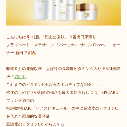
こんにちは
札幌 『円山公園駅』３番出口東隣り
プライベートエステサロン 「パーソナル サロン Cocoro」 オー
ナー 新田です
昨年９月の発売以来、大好評の高濃度ビタミンＣ入り HARI美容
液「
VSPIC
」
これまでのビタミンC美容液のネガティブな部分。。。
劣化のしやすさや刺激の強さを最大限に克服しつつ、SPICARE
ブランド独自の
特許取得HARI「イノスピキュール」の中に高濃度のビタミンC
を入れた画期的な美容液
高濃度のビタミンCだからこそ