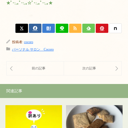
★ﾟ･:,｡ﾟ･:,｡☆ﾟ･:,｡ﾟ･:,｡★
投稿者:
cocoro
パーソナル サロン Cocoro
関連記事