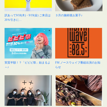
訳あって9/18(木)・9/19(金) ご来店は
３月の施術後お菓子♪
20％引きに…
実質半額！？「ビビビ祭」始まるよ
FM ノースウェイブ番組出演のお知
～♪
らせ