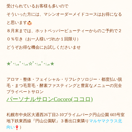
受けられているお客様も多いので
そういった方には、マシンオーダーメイドコースはお得になる
と思います
８月末までは、ホットペッパービューティーからのご予約で２
０％引き（お一人様いづれか１回限り）
どうぞお得な機会にお試しくださいませ
★ﾟ･:,｡ﾟ･:,｡☆ﾟ･:,｡ﾟ･:,｡★
アロマ・整体・フェイシャル・リフレクソロジー・都度払い脱
毛・まつ毛育毛・酵素ファスティングと豊富なメニューの完全
プライベートサロン
パーソナルサロンCocoro(ココロ)
札幌市中央区大通西26丁目2-10プライムパーク円山公園 603号室
地下鉄東西線『円山公園駅』３番出口東隣り
マルヤマクラス北
向い
）