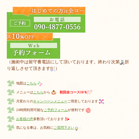
（施術中は留守番電話にして頂いております。終わり次第
折
り返しさせて頂きます
）
地図は
こちら
メニューは
こちら
から
初回全コース10％
月変わりの
キャンペーンメニュー
ご用意しております
24時間利用可能な
ご予約フォーム
が便利です
お客様の声
多数頂いております
気になる事は、お気軽に
ご質問下さい