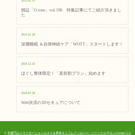
2025.02.15
雑誌「O.tone」vol.196 特集記事にてご紹介頂きまし
た
2025.01.28
深層睡眠 ＆自律神経ケア「WOTT」スタートします！
2024.12.25
ほぐし整体限定！「直前割プラン」始めます
2024.07.28
Web決済の3Dセキュアについて
©
札幌円山リラクゼーションエステ＆整体＆リフレクソロジー | パーソナルサロンCocoro(ココ