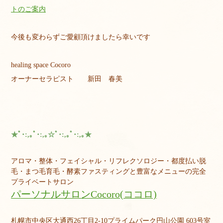
トのご案内
今後も変わらずご愛顧頂けましたら幸いです
healing space Cocoro
オーナーセラピスト 新田 春美
★ﾟ･:,｡ﾟ･:,｡☆ﾟ･:,｡ﾟ･:,｡★
アロマ・整体・フェイシャル・リフレクソロジー・都度払い脱
毛・まつ毛育毛・酵素ファスティングと豊富なメニューの完全
プライベートサロン
パーソナルサロンCocoro(ココロ)
札幌市中央区大通西26丁目2-10プライムパーク円山公園 603号室