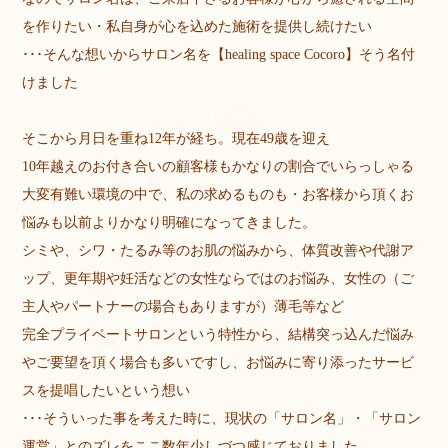
を作りたい・私自身が心を込めた施術を提供し続けたい
･･･そんな想いからサロン名を【healing space Cocoro】そう名付
けました
そこから月日を重ね12年が経ち。現在49歳を迎え
10年越えのお付き合いの顧客様もかなりの割合でいらっしゃる
大変有難い環境の中で、私の求めるものも・お客様から頂くお
悩みも以前よりかなり明確になってきました。
シミや、シワ・たるみ等のお肌の悩みから、体質改善や代謝ア
ップ、更年期や妊活などの女性ならではのお悩み、女性の（ご
主人やパートナーの場合もありますが）薄毛等など
完全プライベートサロンという特性から、結構突っ込んだ悩み
やご要望を頂く場合も多いですし、お悩みに寄り添ったサービ
スを提唱したいという想い
･･･そういった事を考えた時に、現状の「サロン名」・「サロン
運営」とのズレをここ数年少しづつ感じておりました