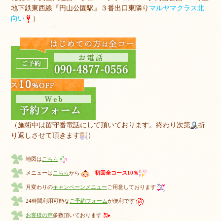
地下鉄東西線『円山公園駅』３番出口東隣り
マルヤマクラス北
向い
）
（施術中は留守番電話にして頂いております。終わり次第
折
り返しさせて頂きます
）
地図は
こちら
メニューは
こちら
から
初回全コース10％
月変わりの
キャンペーンメニュー
ご用意しております
24時間利用可能な
ご予約フォーム
が便利です
お客様の声
多数頂いております