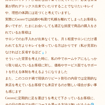
素が摂れデトックス出来ていたりすることでなりたいキレイ
や、理想の体調には近づくと考えていますし
実際にCocoroでは結婚や転勤で札幌を離れてしまったお客様も
多いですが、たまにお会いしても適正な頻度で商品の購入をさ
れているお客様は
サロンでのお手入れが出来なくても、月１程度サロンにだけ通
われてる方よりキレイを保っている方ばかりです（私が見習わ
なければと反省するほど
）
そういった背景を考えた時に、私の中でホームケアにもしっか
り取り組んでいるお客様に対し、価格やサービス面でもサポー
トを行える体制を考えるようになりました
また、このコロナ禍で現状のリピート割引の内容では定期的な
来店を考えているお客様でも来店するのが難しい場合が多い事
も感じます
Cocoroに定期的に足を運ぼうを考えて下さっているお客様に、
その日の気分でお得にコースを選べる方法は無いだろうか