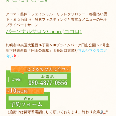
★ﾟ･:,｡ﾟ･:,｡☆ﾟ･:,｡ﾟ･:,｡★
アロマ・整体・フェイシャル・リフレクソロジー・都度払い脱
毛・まつ毛育毛・酵素ファスティングと豊富なメニューの完全
プライベートサロン
パーソナルサロンCocoro(ココロ)
札幌市中央区大通西26丁目2-10プライムパーク円山公園 603号室
地下鉄東西線『円山公園駅』３番出口東隣り
マルヤマクラス北
向い
）
（施術中は留守番電話にして頂いております。終わり次第
折