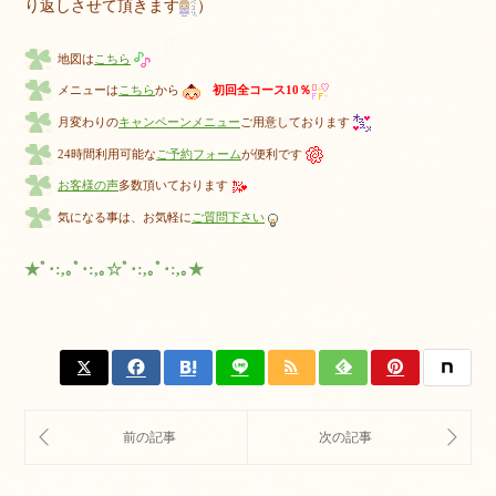
り返しさせて頂きます
）
地図は
こちら
メニューは
こちら
から
初回全コース10％
月変わりの
キャンペーンメニュー
ご用意しております
24時間利用可能な
ご予約フォーム
が便利です
お客様の声
多数頂いております
気になる事は、お気軽に
ご質問下さい
★ﾟ･:,｡ﾟ･:,｡☆ﾟ･:,｡ﾟ･:,｡★