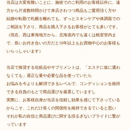
当店は大変有難いことに、施術でのご利用のお客様以外に、遠
方から片道数時間かけて来店されつつ商品もご愛用頂く方や
結婚や転勤で札幌を離れても、ずっとスキンケアや体調面での
ご相談を下さり、商品を購入下さるお客様がとても多いです。
（現在、西は東海地方から、北海道内でも遠くは根室管内ま
で…長いお付き合いの方だと10年以上もお買物中心のお客様も
いらっしゃいます）
当店で推奨する化粧品やサプリメントは、「エステに仮に通わ
なくても」適正な量や必要な品を使っていたら
お悩みを今よりも解消できるレベルで、コンディションを維持
できる自負のもとで商品選びを厳選していますし
実際に、お客様自身が当店を信頼し効果を感じて下さっている
からこそ、これだけ長くの関係性を維持できるていると思い
それが私の自信と商品選びに関する揺るぎないプライドに繋が
っています