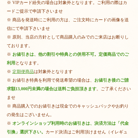
※ VIPカード紛失の場合は対象外となります。ご利用の際はカ
ードご提示で申請下さいませ
※ 商品を発送時にご利用の方は、ご注文時にカードの画像を送
信にて申請下さいませ
※ 原則、当店の方針として商品購入のみでのご来店はお断りし
ております。
※
お値引きは、他の割引や特典との併用不可。定価商品でのご
利用
となります。
※
定期便商品
は対象外となります
※ お値引き特典を利用で発送希望の場合は、
お値引き後のご請
求額13,000円未満の場合は送料ご負担頂きます
。ご了承ください
ませ
※ 商品購入でのお値引きは現金でのキャッシュバックやお釣り
の発生はございません。
※
オンラインショップ利用時のお値引きは、決済方法は「代金
引換」選択下さい。
カード決済はご利用頂けません（イレギュ