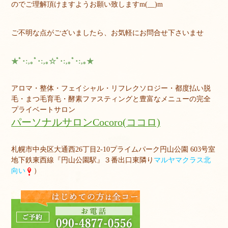
のでご理解頂けますようお願い致しますm(__)m
ご不明な点がございましたら、お気軽にお問合せ下さいませ
★ﾟ･:,｡ﾟ･:,｡☆ﾟ･:,｡ﾟ･:,｡★
アロマ・整体・フェイシャル・リフレクソロジー・都度払い脱
毛・まつ毛育毛・酵素ファスティングと豊富なメニューの完全
プライベートサロン
パーソナルサロンCocoro(ココロ)
札幌市中央区大通西26丁目2-10プライムパーク円山公園 603号室
地下鉄東西線『円山公園駅』３番出口東隣り
マルヤマクラス北
向い
）