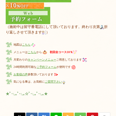
（施術中は留守番電話にして頂いております。終わり次第
折
り返しさせて頂きます
）
地図は
こちら
メニューは
こちら
から
初回全コース10％
月変わりの
キャンペーンメニュー
ご用意しております
24時間利用可能な
ご予約フォーム
が便利です
お客様の声
多数頂いております
気になる事は、お気軽に
ご質問下さい
★ﾟ･:,｡ﾟ･:,｡☆ﾟ･:,｡ﾟ･:,｡★