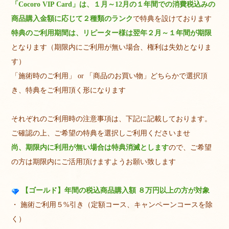
「Cocoro VIP Card」は、１月～12月の１年間での消費税込みの
商品購入金額に応じて２種類のランク
で特典を設けております
特典のご利用期間は、リピーター様は翌年２月～１年間が期限
となります（期限内にご利用が無い場合、権利は失効となりま
す）
「施術時のご利用」 or 「商品のお買い物」どちらかで選択頂
き、特典をご利用頂く形になります
それぞれのご利用時の注意事項は、下記に記載しております。
ご確認の上、ご希望の特典を選択しご利用くださいませ
尚、期限内に利用が無い場合は特典消滅とします
ので、ご希望
の方は期限内にご活用頂けますようお願い致します
【ゴールド】年間の税込商品購入額 ８万円以上の方が対象
・ 施術ご利用５%引き（定額コース、キャンペーンコースを除
く）