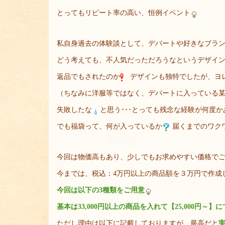
とってもリピート率の高い、恒例イベント
私自身過去の体験談として、デパートや好きなブラン
どう考えても、不人気だっただろうなというデザイ
返品でもされたのか
デザインも独特でしたが、ヨ
（ちなみに洋服等ではなく、デパートに入っている某
失敗したな
と思う･･･とっても残念な経験が何度か
でも福袋って、何が入っているか
届くまでのワク
今回は物価高もあり、少しでもお求めやすい価格で
今までは、税込：4万円以上の商品額を３万円で作成
今回は以下の3種類をご用意
基本は33,000円以上の商品を入れて【25,000円～】
ただし理由は以下に記載しておりますが、最高だと
実