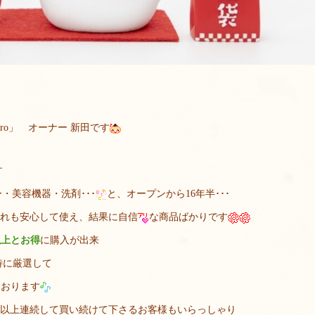
oro」 オーナー 新田です
す
・美容機器・洗剤･･･
と、オープンから16年半･･･
。どれも安心して使え、結果に自信
な商品ばかりです
以上とお得
に購入が出来
特に厳選して
ております
10年以上連続して買い続けて下さるお客様もいらっしゃり