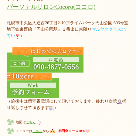
パーソナルサロンCocoro(ココロ)
札幌市中央区大通西26丁目2-10プライムパーク円山公園 603号室
地下鉄東西線『円山公園駅』３番出口東隣り
マルヤマクラス北
向い
）
（施術中は留守番電話にして頂いております。終わり次第
折
り返しさせて頂きます
）
地図は
こちら
メニューは
こちら
から
初回全コース10％