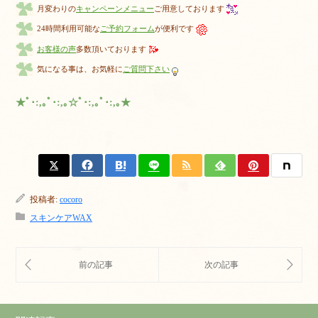
月変わりの
キャンペーンメニュー
ご用意しております
24時間利用可能な
ご予約フォーム
が便利です
お客様の声
多数頂いております
気になる事は、お気軽に
ご質問下さい
★ﾟ･:,｡ﾟ･:,｡☆ﾟ･:,｡ﾟ･:,｡★
投稿者:
cocoro
スキンケアWAX