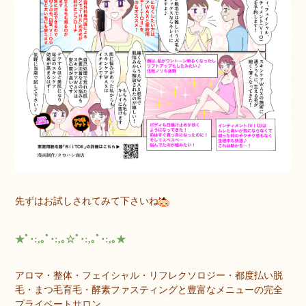
先ずはお試しされてみて下さいね
★ﾟ･:,｡ﾟ･:,｡☆ﾟ･:,｡ﾟ･:,｡★
アロマ・整体・フェイシャル・リフレクソロジー・都度払い脱
毛・まつ毛育毛・酵素ファスティングと豊富なメニューの完全
プライベートサロン