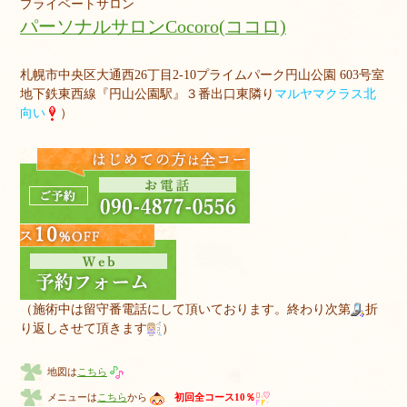
プライベートサロン
パーソナルサロンCocoro(ココロ)
札幌市中央区大通西26丁目2-10プライムパーク円山公園 603号室
地下鉄東西線『円山公園駅』３番出口東隣り
マルヤマクラス北
向い
）
（施術中は留守番電話にして頂いております。終わり次第
折
り返しさせて頂きます
）
地図は
こちら
メニューは
こちら
から
初回全コース10％