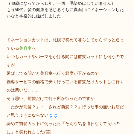
（40歳になってから13年。一切、毛染めはしていません）
もう50代。髪の健康を感じるうちに真面目にドネーションした
いなと本格的に延ばしました
ドネーションカットは、札幌で初めて暮らしてからずっと通っ
ている
美容室
へ
いつもカットやパーマをかける間には前髪カットにも伺うので
すが
延ばしてる間だと美容室へ行く頻度が下がるので
顧客サービスの価格で安く行っている前髪だけカットしに行く
のは悪いな。。。
そう思い、前髪だけで何ヶ所か行ったのですが
「たかが前髪？」・「されど前髪？？」行った事の無いお店だ
と思うようにならない
諦めて前髪カットに伺ったら「そんな気を遣わなくて良いの
に」と笑われました(笑)