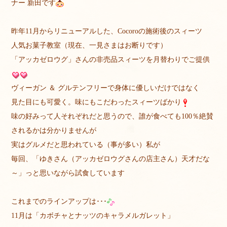
ナー 新田です
昨年11月からリニューアルした、Cocoroの施術後のスィーツ
人気お菓子教室（現在、一見さまはお断りです）
「アッカゼロウグ」さんの非売品スィーツを月替わりでご提供
ヴィーガン ＆ グルテンフリーで身体に優しいだけではなく
見た目にも可愛く。味にもこだわったスィーツばかり
味の好みって人それぞれだと思うので、誰が食べても100％絶賛
されるかは分かりませんが
実はグルメだと思われている（事が多い）私が
毎回、「ゆきさん（アッカゼロウグさんの店主さん）天才だな
～」っと思いながら試食しています
これまでのラインアップは･･･
11月は「カボチャとナッツのキャラメルガレット」