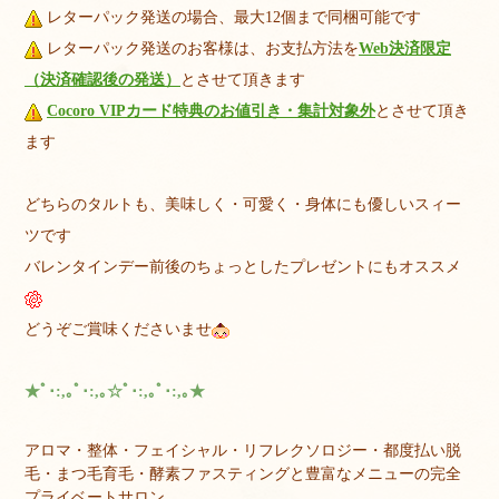
レターパック発送の場合、最大12個まで同梱可能です
レターパック発送のお客様は、お支払方法を
Web決済限定
（決済確認後の発送）
とさせて頂きます
Cocoro VIPカード特典のお値引き・集計対象外
とさせて頂き
ます
どちらのタルトも、美味しく・可愛く・身体にも優しいスィー
ツです
バレンタインデー前後のちょっとしたプレゼントにもオススメ
どうぞご賞味くださいませ
★ﾟ･:,｡ﾟ･:,｡☆ﾟ･:,｡ﾟ･:,｡★
アロマ・整体・フェイシャル・リフレクソロジー・都度払い脱
毛・まつ毛育毛・酵素ファスティングと豊富なメニューの完全
プライベートサロン