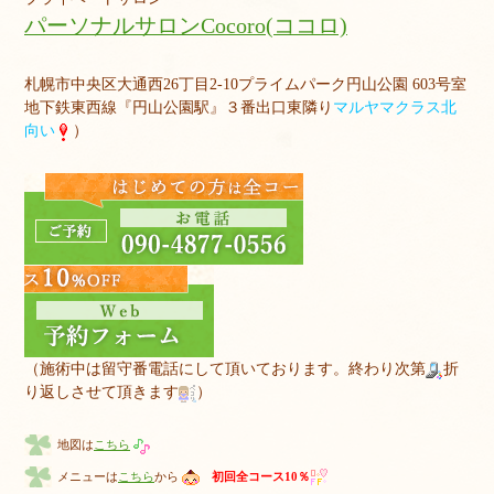
パーソナルサロンCocoro(ココロ)
札幌市中央区大通西26丁目2-10プライムパーク円山公園 603号室
地下鉄東西線『円山公園駅』３番出口東隣り
マルヤマクラス北
向い
）
（施術中は留守番電話にして頂いております。終わり次第
折
り返しさせて頂きます
）
地図は
こちら
メニューは
こちら
から
初回全コース10％