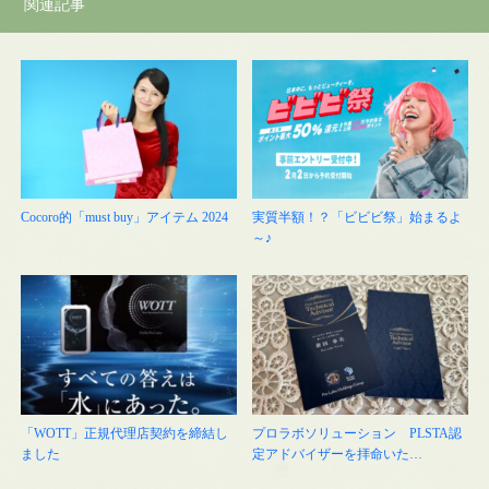
関連記事
Cocoro的「must buy」アイテム 2024
実質半額！？「ビビビ祭」始まるよ
～♪
「WOTT」正規代理店契約を締結し
プロラボソリューション PLSTA認
ました
定アドバイザーを拝命いた…