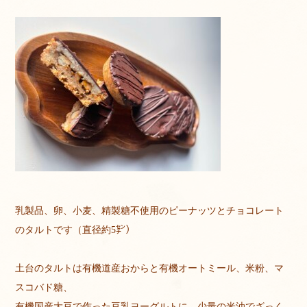
乳製品、卵、小麦、精製糖不使用のピーナッツとチョコレート
のタルトです（直径約5㌢）
土台のタルトは有機道産おからと有機オートミール、米粉、マ
スコバド糖、
有機国産大豆で作った豆乳ヨーグルトに、少量の米油でざっく