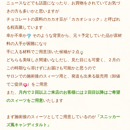
ニュースなどでも話題になったり、お買物をされていてお気づ
きの方も多いかと思いますが
チョコレートの原料のカカオ豆が「カカオショック」と呼ばれ
る程高騰しています
幸か不幸か
そのような背景から、元々予定していた品が原材
料の入手が困難になり
手に入る材料でご用意頂いた候補が２点
どちらも美味しさ間違いなしだし、見た目にも可愛く、２月の
この時期なら溶けずにお届けも可能かと思うので
サロンでの施術後のスィーツ用と、発送も出来る販売用（卸値
でご提供
）をご用意
また、
月内で２回以上ご来店のお客様には２回目以降はご希望
のスィーツをご用意
いたします
まず施術後のスィーツとしてご用意しているのが
「スニッカー
ズ風キャンディタルト」