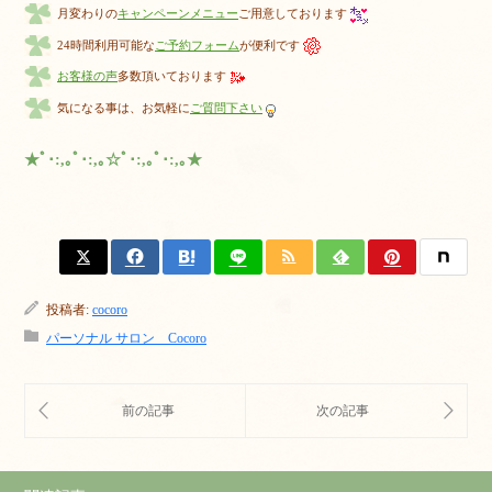
月変わりの
キャンペーンメニュー
ご用意しております
24時間利用可能な
ご予約フォーム
が便利です
お客様の声
多数頂いております
気になる事は、お気軽に
ご質問下さい
★ﾟ･:,｡ﾟ･:,｡☆ﾟ･:,｡ﾟ･:,｡★
投稿者:
cocoro
パーソナル サロン Cocoro