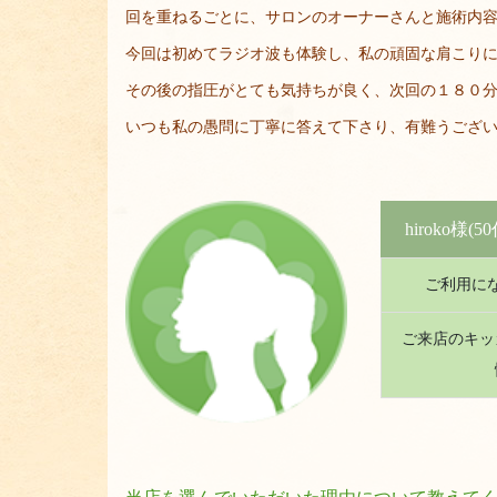
回を重ねるごとに、サロンのオーナーさんと施術内
今回は初めてラジオ波も体験し、私の頑固な肩こり
その後の指圧がとても気持ちが良く、次回の１８０分
いつも私の愚問に丁寧に答えて下さり、有難うござ
hiroko様
(50
ご利用に
ご来店のキッ