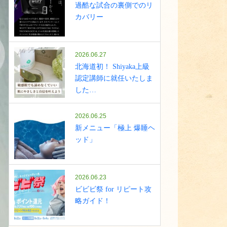
過酷な試合の裏側でのリ
カバリー
2026.06.27
北海道初！ Shiyaka上級
認定講師に就任いたしま
した…
2026.06.25
新メニュー「極上 爆睡ヘ
ッド」
2026.06.23
ビビビ祭 for リピート攻
略ガイド！