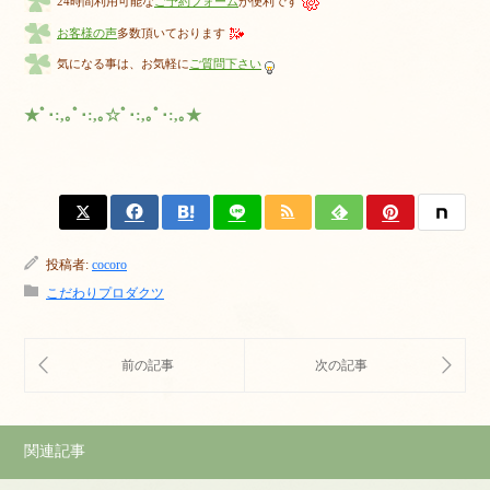
24時間利用可能な
ご予約フォーム
が便利です
お客様の声
多数頂いております
気になる事は、お気軽に
ご質問下さい
★ﾟ･:,｡ﾟ･:,｡☆ﾟ･:,｡ﾟ･:,｡★
投稿者:
cocoro
こだわりプロダクツ
関連記事