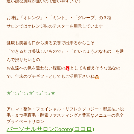
違い嫌な風味が無いので使いやすいです
お味は「オレンジ」・「ミント」・「グレープ」の３種
サロンではオレンジ味のテスターを用意しています
健康も美容も口から摂る栄養で出来るからこそ
「できるだけ美味しいもので」・「だいじょうぶなもの」を選
んで摂りたいもの。
お友達への気を遣わない程度の
としても使えそうな品なの
で、年末のプチギフトとしてもご活用下さいね
★ﾟ･:,｡ﾟ･:,｡☆ﾟ･:,｡ﾟ･:,｡★
アロマ・整体・フェイシャル・リフレクソロジー・都度払い脱
毛・まつ毛育毛・酵素ファスティングと豊富なメニューの完全
プライベートサロン
パーソナルサロンCocoro(ココロ)