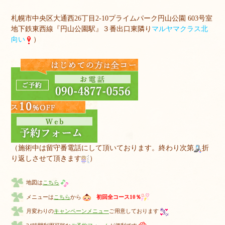
札幌市中央区大通西26丁目2-10プライムパーク円山公園 603号室
地下鉄東西線『円山公園駅』３番出口東隣り
マルヤマクラス北
向い
）
（施術中は留守番電話にして頂いております。終わり次第
折
り返しさせて頂きます
）
地図は
こちら
メニューは
こちら
から
初回全コース10％
月変わりの
キャンペーンメニュー
ご用意しております