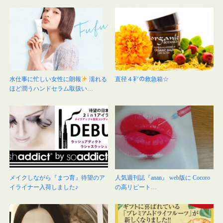
水仕事に忙しい女性に朗報
濡れる
直径４㌢の救急箱☆
ほど潤うハンドセラム取扱い…
メイクしながら『まつ育』待望のア
人気週刊誌『anan』 web版に Cocoro
イライナー入荷しました♪
の高リピート…