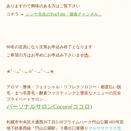
ありますので興味のある方はご覧下さい
コチラ
シンヤ先生のYouTube「腸食チャンネル」
60名の定員になり次第お申込み終了となります
ご希望の方はお早めにお申込み下さいませ
★ﾟ･:,｡ﾟ･:,｡☆ﾟ･:,｡ﾟ･:,｡★
アロマ・整体・フェイシャル・リフレクソロジー・都度払い脱
毛・まつ毛育毛・酵素ファスティングと豊富なメニューの完全
プライベートサロン
パーソナルサロンCocoro(ココロ)
札幌市中央区大通西26丁目2-10プライムパーク円山公園 603号室
地下鉄東西線『円山公園駅』３番出口東隣り
マルヤマクラス北