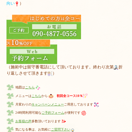
向い
）
（施術中は留守番電話にして頂いております。終わり次第
折
り返しさせて頂きます
）
地図は
こちら
メニューは
こちら
から
初回全コース10％
月変わりの
キャンペーンメニュー
ご用意しております
24時間利用可能な
ご予約フォーム
が便利です
お客様の声
多数頂いております
気になる事は、お気軽に
ご質問下さい