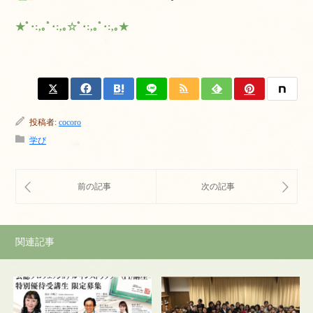
★ﾟ･:,｡ﾟ･:,｡☆ﾟ･:,｡ﾟ･:,｡★
投稿者:
cocoro
学び
関連記事