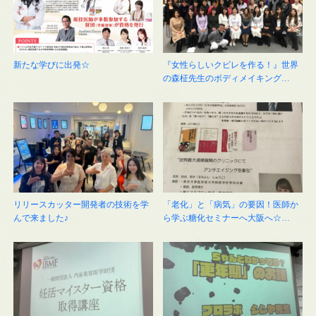
新たな学びに出発☆
『女性らしいクビレを作る！』世界
の森柾先生のボディメイキング…
リリースカッター開発者の技術を学
「老化」と「病気」の要因！医師か
んで来ました♪
ら学ぶ糖化セミナーへ大阪へ☆…