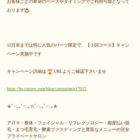
お客様ごとの希望のペースやタイミングでご利用可能となって
おります
12月末までは特に人気のパーツ限定で、【３回コース】キャン
ペーン実施中です
キャンペーン詳細は
URLよりご確認下さいませ
https://hs-cocoro.com/blog/campaign/e17012
★ﾟ･:,｡ﾟ･:,｡☆ﾟ･:,｡ﾟ･:,｡★
アロマ・整体・フェイシャル・リフレクソロジー・都度払い脱
毛・まつ毛育毛・酵素ファスティングと豊富なメニューの完全
プライベートサロン