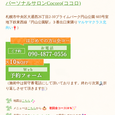
パーソナルサロンCocoro(ココロ)
札幌市中央区大通西26丁目2-10プライムパーク円山公園 603号室
地下鉄東西線『円山公園駅』３番出口東隣り
マルヤマクラス北
向い
）
（施術中は留守番電話にして頂いております。終わり次第
折
り返しさせて頂きます
）
地図は
こちら
メニューは
こちら
から
初回全コース10％