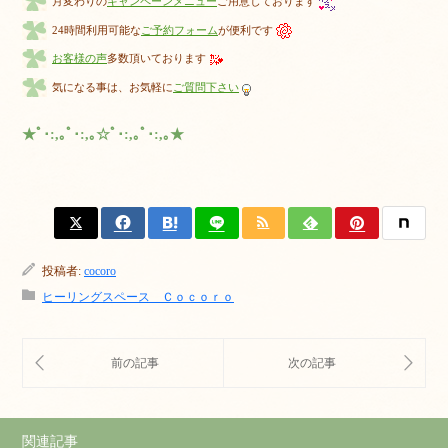
月変わりの
キャンペーンメニュー
ご用意しております
24時間利用可能な
ご予約フォーム
が便利です
お客様の声
多数頂いております
気になる事は、お気軽に
ご質問下さい
★ﾟ･:,｡ﾟ･:,｡☆ﾟ･:,｡ﾟ･:,｡★
投稿者:
cocoro
ヒーリングスペース Ｃｏｃｏｒｏ
関連記事