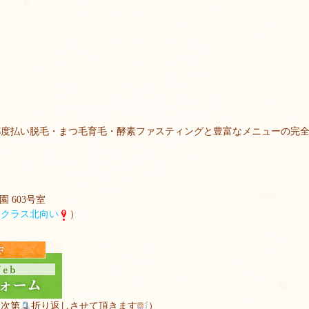
都度払い脱毛・まつ毛育毛・酵素ファスティングと豊富なメニューの完
 603号室
マクラス北向い
）
り次第
折り返しさせて頂きます
）