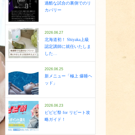
過酷な試合の裏側でのリ
カバリー
2026.06.27
北海道初！ Shiyaka上級
認定講師に就任いたしま
した…
2026.06.25
新メニュー「極上 爆睡ヘ
ッド」
2026.06.23
ビビビ祭 for リピート攻
略ガイド！