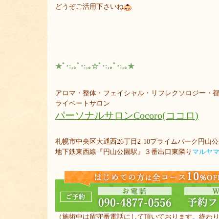
どうぞご活用下さいね
★ﾟ･:,｡ﾟ･:,｡☆ﾟ･:,｡ﾟ･:,｡★
アロマ・整体・フェイシャル・リフレクソロジー・
ライベートサロン
パーソナルサロンCocoro(ココロ)
札幌市中央区大通西26丁目2-10プライムパーク円山公園
地下鉄東西線『円山公園駅』３番出口東隣り
マルヤ
（施術中は留守番電話にして頂いております。終わ