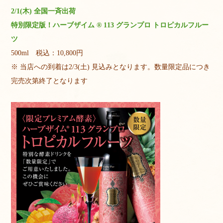
2/1(木) 全国一斉出荷
特別限定版！ハーブザイム ® 113 グランプロ トロピカルフルー
ツ
500ml 税込：10,800円
※ 当店への到着は2/3(土) 見込みとなります。数量限定品につき
完売次第終了となります