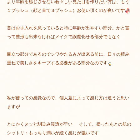
より年齢を感じさせない若々しい見た目を作りたい方は、もう
１プッシュ（顔と首で３プッシュ）お使い頂くのが良いです
首はお手入れを怠っていると特に年齢が出やすい部分。かと言
って整形も出来なければメイクで誤魔化せる部分でもなく
目立つ部分であるのでシワやたるみが出来る前に、日々の積み
重ねで美しさをキープする必要がある部分なのです
私が使っての感覚なので、個人差によって感じ方は違うと思い
ますが
とにかくスッと馴染み浸透が早い
そして、塗ったあとの肌の
シットリ・もっちり潤いが続く感じが強いです