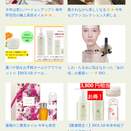
今年は更にバージョンアップ☆ 毎年
癒されながら美しくなる
今年
即完売の極上美容オイル
…
もグランコレクション入荷しま…
夏バテ肌をお手軽ホームケアでリセ
しわ・たるみに悩まなかった『あの
ット☆【BIOLAB クール…
頃』の素肌へ･･･
BIO…
薔薇のご褒美オイル 今年も発売
【数量限定！】BIOLAB 年末年始プ
レシャスセット