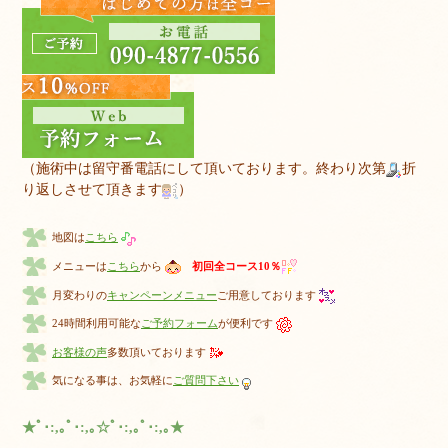
（施術中は留守番電話にして頂いております。終わり次第
折
り返しさせて頂きます
）
地図は
こちら
メニューは
こちら
から
初回全コース10％
月変わりの
キャンペーンメニュー
ご用意しております
24時間利用可能な
ご予約フォーム
が便利です
お客様の声
多数頂いております
気になる事は、お気軽に
ご質問下さい
★ﾟ･:,｡ﾟ･:,｡☆ﾟ･:,｡ﾟ･:,｡★