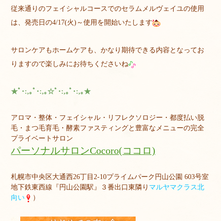
従来通りのフェイシャルコースでのセラムメルヴェイユの使用
は、発売日の4/17(火)～使用を開始いたします
サロンケアもホームケアも、かなり期待できる内容となってお
りますので楽しみにお待ちくださいね
★ﾟ･:,｡ﾟ･:,｡☆ﾟ･:,｡ﾟ･:,｡★
アロマ・整体・フェイシャル・リフレクソロジー・都度払い脱
毛・まつ毛育毛・酵素ファスティングと豊富なメニューの完全
プライベートサロン
パーソナルサロンCocoro(ココロ)
札幌市中央区大通西26丁目2-10プライムパーク円山公園 603号室
地下鉄東西線『円山公園駅』３番出口東隣り
マルヤマクラス北
向い
）